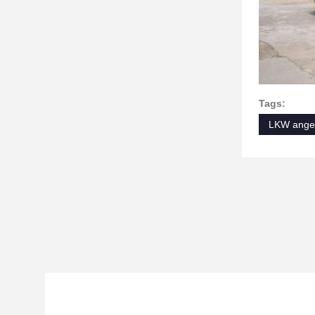
Tags:
LKW ange