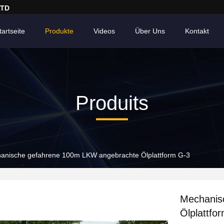
LTD
tartseite
Produkte
Videos
Über Uns
Kontakt
Produits
anische gefahrene 100m LKW angebrachte Ölplattform G-3
Mechanis
Ölplattfo