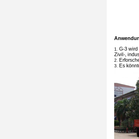
Anwendun
G-3 wird
1.
Zivil-, ind
Erforsch
2.
Es könnt
3.