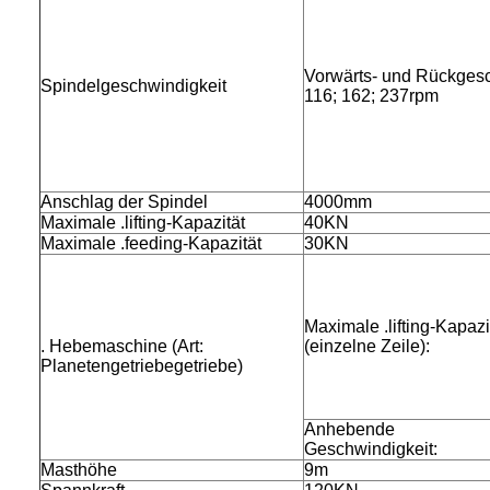
Vorwärts- und Rückgesch
Spindelgeschwindigkeit
116; 162; 237rpm
Anschlag der Spindel
4000mm
Maximale .lifting-Kapazität
40KN
Maximale .feeding-Kapazität
30KN
Maximale .lifting-Kapazi
. Hebemaschine (Art:
(einzelne Zeile):
Planetengetriebegetriebe)
Anhebende
Geschwindigkeit:
Masthöhe
9m