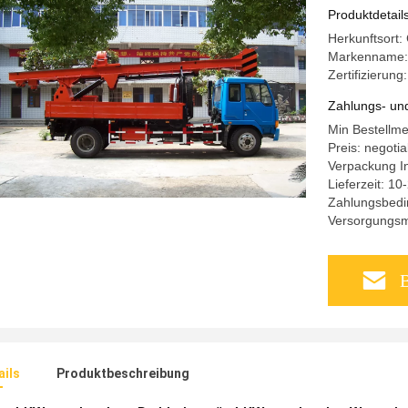
Produktdetail
Herkunftsort
Markenname
Zertifizierung
Zahlungs- un
Min Bestellme
Preis: negotia
Verpackung I
Lieferzeit: 1
Zahlungsbedin
Versorgungsma
B
ails
Produktbeschreibung