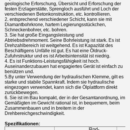
geologische Erforschung, Übersicht und Erforschung der
festen Erzlagerstätte, Sprengloch ausführt und Loch der
verschiedenen Betonkonstruktion, etc. kontrollieren.
2. entsprechend verschiedener Schicht, kann sie mit
Diamantbohrkrone, hartem Legierungsstückchen,
Schneckenbohrer, etc. bohren.
3. Sie hat große Eingangsleistung und
Abtriebsdrehmoment. Seine Bohrleistung ist stark. Es ist
Drehzahlbereich ist weitgehend. Es ist Kapazität des
Beschäftigens Unfälle ist gut. Es hat eine Öldruck-
Zufuhrstruktur und es ist Arbeitsintensität ist niedrig.
4. Es ist Funktions-Leistungsfähigkeit ist hoch.
Auseinanderzubauen hat engagiertes Gerät ist einfach zu
benützen und.
5.By unter Verwendung der hydraulischen Klemme, gilt es
starke und stabile Spannkraft. Indem sie hydraulische
eingezogen verwendet, kann sich die Ölplattform direkt
zurückbewegen.
6.
Sie ist im Bau kompakt, der in der Gesamtanordnung, im
Gemäßigten im Gewicht rational ist, in bequemem, beim
Zusammenbauen und in breitem in der
Drehbereichgeschwindigkeit.
Spezifikationen:
Rod-