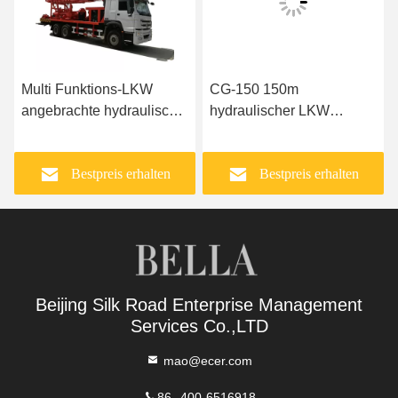
Multi Funktions-LKW
CG-150 150m
angebrachte hydraulische
hydraulischer LKW
Ölplattform-Maschine
angebrachte Ölplattform-
Maschine
Bestpreis erhalten
Bestpreis erhalten
Beijing Silk Road Enterprise Management
Services Co.,LTD
mao@ecer.com
86--400-6516918