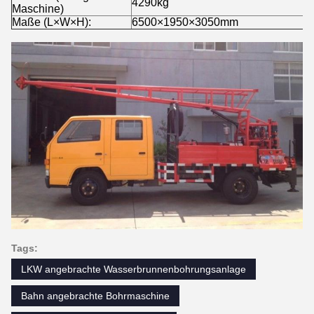
4290kg
Maschine)
Maße (L×W×H):
6500×1950×3050mm
Tags:
LKW angebrachte Wasserbrunnenbohrungsanlage
Bahn angebrachte Bohrmaschine