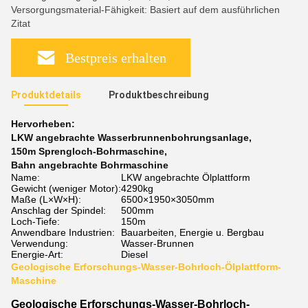
Versorgungsmaterial-Fähigkeit: Basiert auf dem ausführlichen
Zitat
Bestpreis erhalten
Produktdetails
Produktbeschreibung
Hervorheben:
LKW angebrachte Wasserbrunnenbohrungsanlage
,
150m Sprengloch-Bohrmaschine
,
Bahn angebrachte Bohrmaschine
Name:
LKW angebrachte Ölplattform
Gewicht (weniger Motor):
4290kg
Maße (L×W×H):
6500×1950×3050mm
Anschlag der Spindel:
500mm
Loch-Tiefe:
150m
Anwendbare Industrien:
Bauarbeiten, Energie u. Bergbau
Verwendung:
Wasser-Brunnen
Energie-Art:
Diesel
Geologische Erforschungs-Wasser-Bohrloch-Ölplattform-
Maschine
Geologische Erforschungs-Wasser-Bohrloch-