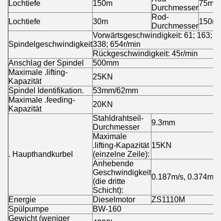
Lochtiefe
150m
75mm
Durchmesser
Rod-
Lochtiefe
30m
150m
Durchmesser
Vorwärtsgeschwindigkeit: 61; 163;
Spindelgeschwindigkeit
338; 654r/min
Rückgeschwindigkeit: 45r/min
Anschlag der Spindel
500mm
Maximale .lifting-
25KN
Kapazität
Spindel Identifikation.
53mm/62mm
Maximale .feeding-
20KN
Kapazität
Stahldrahtseil-
9.3mm
Durchmesser
Maximale
.lifting-Kapazität
15KN
. Haupthandkurbel
(einzelne Zeile):
Anhebende
Geschwindigkeit
0.187m/s, 0.374m/s
(die dritte
Schicht):
Energie
Dieselmotor
ZS1110M
Spülpumpe
BW-160
Gewicht (weniger