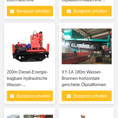
CR12 1200m voll
Bestpreis erhalten
Bestpreis erhalten
200m Diesel-Energie-
XY-1A 180m Wasser-
tragbare hydraulische
Brunnen-horizontale
Wasser-
gerichtete Ölplattformen
Brunnenbohrungs-
Bestpreis erhalten
Bestpreis erhalten
Anlage