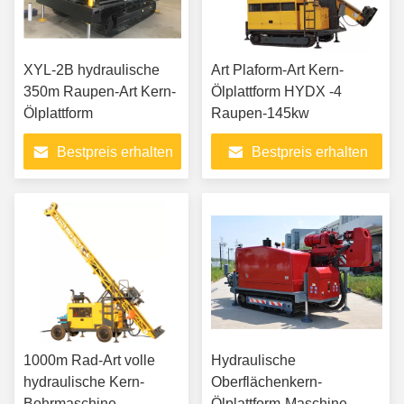
XYL-2B hydraulische
Art Plaform-Art Kern-
350m Raupen-Art Kern-
Ölplattform HYDX -4
Ölplattform
Raupen-145kw
Bestpreis erhalten
Bestpreis erhalten
1000m Rad-Art volle
Hydraulische
hydraulische Kern-
Oberflächenkern-
Bohrmaschine
Ölplattform-Maschine