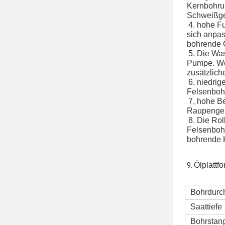
Kernbohrun
Schweißger
4. 
hohe Fu
sich anpas
bohrende G
5. Die Wa
Pumpe. Wen
zusätzliche
6. 
niedrig
Felsenbohr
7, 
hohe Be
Raupengeh
8. 
Die Rol
Felsenbohr
bohrende K
Ölplattf
9. 
Bohrdurc
Saattiefe
Bohrstan