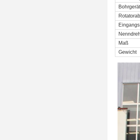
Bohrgerä
Rotatora
Eingangsl
Nenndreh
Maß
Gewicht