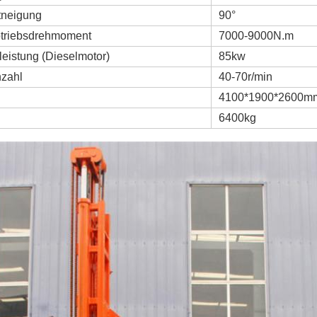
tneigung
90°
btriebsdrehmoment
7000-9000N.m
eistung (Dieselmotor)
85kw
zahl
40-70r/min
4100*1900*2600m
6400kg