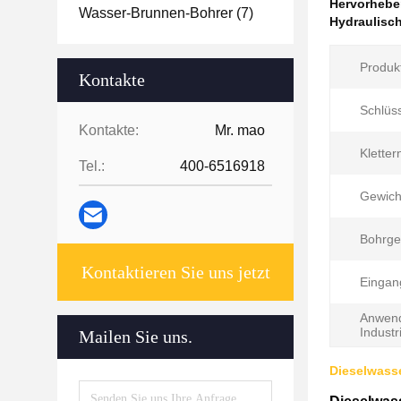
Hervorheb
Wasser-Brunnen-Bohrer
(7)
Hydraulisc
Produk
Kontakte
Schlüss
Kontakte:
Mr. mao
Kletter
Tel.:
400-6516918
Gewich
Bohrge
Kontaktieren Sie uns jetzt
Eingan
Anwen
Industr
Mailen Sie uns.
Dieselwass