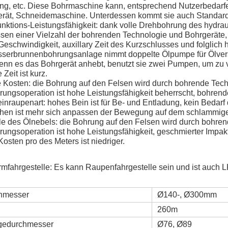
g, etc. Diese Bohrmaschine kann, entsprechend Nutzerbedarfen 
ät, Schneidemaschine. Unterdessen kommt sie auch Standard m
nktions-Leistungsfähigkeit: dank volle Drehbohrung des hydrauli
sen einer Vielzahl der bohrenden Technologie und Bohrgeräte, 
eschwindigkeit, auxillary Zeit des Kurzschlusses und folglich h
sserbrunnenbohrungsanlage nimmt doppelte Ölpumpe für Ölverso
n es das Bohrgerät anhebt, benutzt sie zwei Pumpen, um zu ver
 Zeit ist kurz.
e Kosten: die Bohrung auf den Felsen wird durch bohrende T
ungsoperation ist hohe Leistungsfähigkeit beherrscht, bohrende
inraupenart: hohes Bein ist für Be- und Entladung, kein Bedar
en ist mehr sich anpassen der Bewegung auf dem schlammige
le des Ölnebels: die Bohrung auf den Felsen wird durch boh
ungsoperation ist hohe Leistungsfähigkeit, geschmierter Impakt
osten pro des Meters ist niedriger.
ormfahrgestelle: Es kann Raupenfahrgestelle sein und ist auch
hmesser
Ø140-, Ø300mm
260m
gedurchmesser
Ø76, Ø89