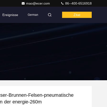
mao@ecer.com
86--400-6516918
Ereignisse
Zitat
German
sser-Brunnen-Felsen-pneumatische
rm der energie-260m