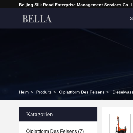
Beijing Silk Road Enterprise Management Services Co.,
S
Heim
>
Produits
>
Ölplattform Des Felsens
>
Dieselwas
Katagorien
Ölplattform Des Felsens
(7)