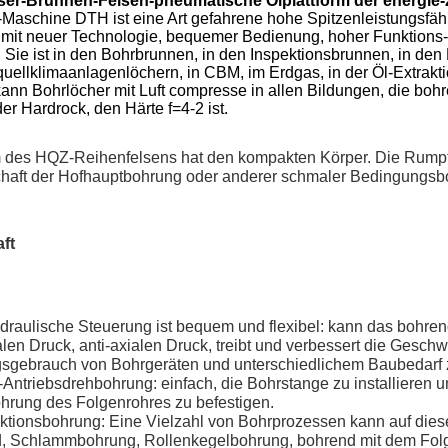
ser-Brunnen-Felsen-pneumatische Ölplattform der energie
rm-Maschine DTH
ist eine Art gefahrene hohe Spitzenleistungsfä
m mit neuer Technologie, bequemer Bedienung, hoher Funktions-L
. Sie ist in den Bohrbrunnen, in den Inspektionsbrunnen, in de
ellklimaanlagenlöchern, in CBM, im Erdgas, in der Öl-Extraktio
ann Bohrlöcher mit Luft compresse in allen Bildungen, die boh
er Hardrock, den Härte f=4-2 ist.
m des 
HQZ-Reihen
felsens 
hat den kompakten Körper. Die Rumpfbr
haft der Hofhauptbohrung oder anderer schmaler Bedingungsboh
ft
ydraulische Steuerung ist bequem und flexibel: kann das bohre
ialen Druck, anti-axialen Druck, treibt und verbessert die Gesch
gebrauch von Bohrgeräten und unterschiedlichem Baubedarf zu
Antriebsdrehbohrung: einfach, die Bohrstange zu installieren und
hrung des Folgenrohres zu befestigen.
nktionsbohrung: Eine Vielzahl von Bohrprozessen kann auf dies
nd, Schlammbohrung, Rollenkegelbohrung, bohrend mit dem Fol