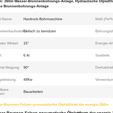
en:
260m Wasser-Brunnenbohrungs-Anlage
,
Hydraulische Ölplatt
he Brunnenbohrungs-Anlage
t-Name:
Hardrock-Bohrmaschine
Maß (l*w*h
elverkaufsstellen:
Einfach zu benützen
Bohrungsd
nder Winkel:
15°
Energie-Art
t:
6.4t
Saattiefe:
rät-Neigung:
90°
Drehabtri
gsleistung:
48Kw
Verwendun
dbare
Bauarbeiten
ien:
er-Brunnen-Felsen-pneumatische Ölplattform der energie-260m