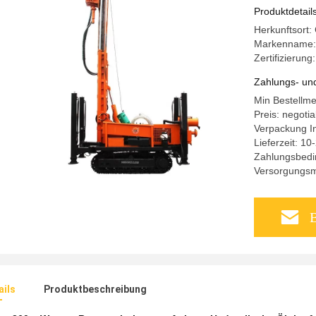
Produktdetail
Herkunftsort
Markenname
Zertifizierung
Zahlungs- un
Min Bestellme
Preis: negotia
Verpackung I
Lieferzeit: 1
Zahlungsbedin
Versorgungsma
B
ails
Produktbeschreibung