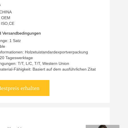
s
: CHINA
: OEM
: ISO,CE
d Versandbedingungen
nge: 1 Satz
ble
nformationen: Holzetuistandardexportverpackung
0-20 Tageswerktage
gungen: T/T, L/C, T/T, Western Union
terial-Fähigkeit: Basiert auf dem ausführlichen Zitat
estpreis erhalten