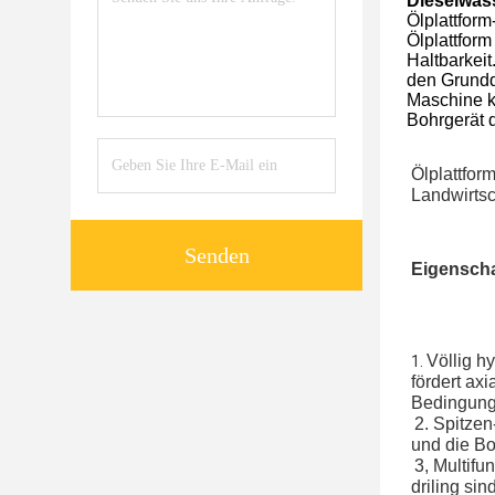
Dieselwas
Ölplattfo
Ölplattfor
Haltbarkeit
den Grundqu
Maschine k
Bohrgerät d
Ölplattfor
Landwirtsc
Senden
Eigenscha
Völlig h
1. 
fördert ax
Bedingungs
2. 
Spitzen-
und die Bo
3, 
Multifu
driling si