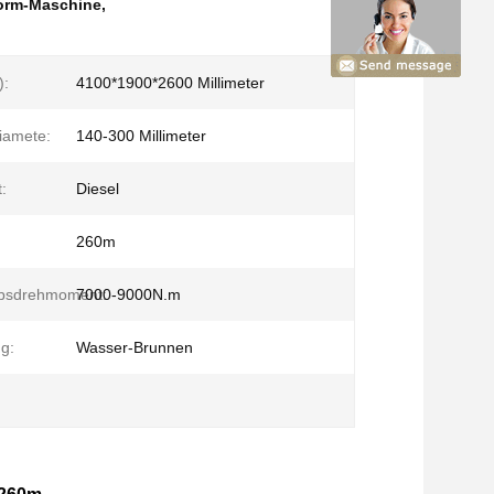
form-Maschine
,
):
4100*1900*2600 Millimeter
iamete:
140-300 Millimeter
:
Diesel
260m
ebsdrehmoment:
7000-9000N.m
g:
Wasser-Brunnen