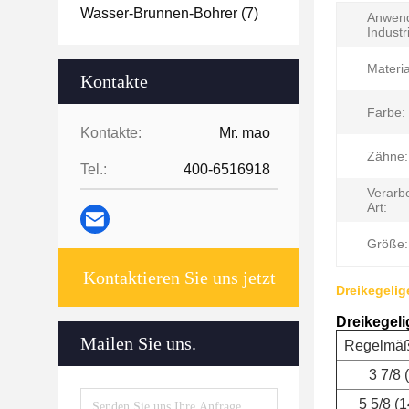
Wasser-Brunnen-Bohrer
(7)
Anwen
Industr
Materia
Kontakte
Farbe:
Kontakte:
Mr. mao
Zähne:
Tel.:
400-6516918
Verarb
Art:
Größe:
Kontaktieren Sie uns jetzt
Dreikegelig
Dreikegeli
Mailen Sie uns.
Regelmäß
3 7/8
5 5/8 (