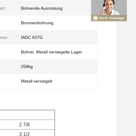
rt:
Bohrende Ausrüstung
Brunnenbohrung
mer:
IADC 637G
Bohrer, Metall versiegelte Lager
258kg
Metall versiegelt
2 7/8
3 1/2