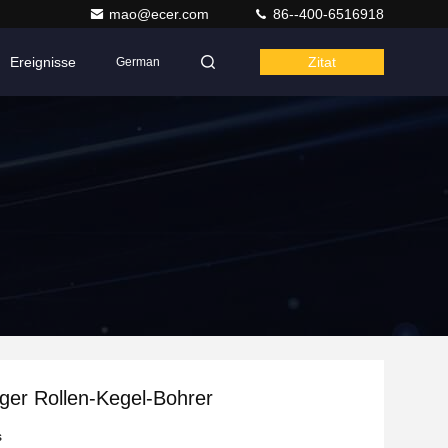
mao@ecer.com
86--400-6516918
Ereignisse
Zitat
German
iger Rollen-Kegel-Bohrer
s