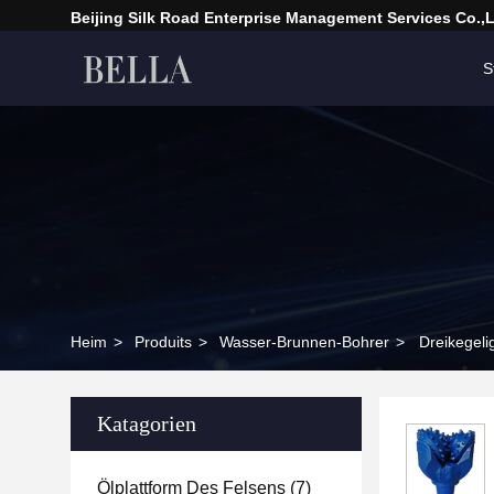
Beijing Silk Road Enterprise Management Services Co.,
S
Heim
>
Produits
>
Wasser-Brunnen-Bohrer
>
Dreikegeli
Katagorien
Ölplattform Des Felsens
(7)