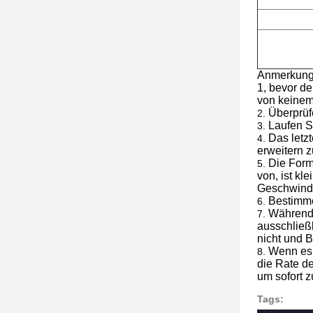
Anmerkunge
1, bevor de
von keinem 
Überprüfe
2.
Laufen S
3.
Das letz
4.
erweitern z
Die Form
5.
von, ist k
Geschwindi
Bestimme
6.
Während v
7.
ausschließ
nicht und 
Wenn es 
8.
die Rate d
um sofort z
Tags: