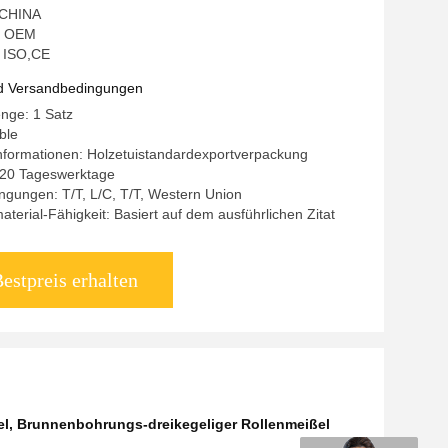
: CHINA
: OEM
: ISO,CE
d Versandbedingungen
nge: 1 Satz
ble
nformationen: Holzetuistandardexportverpackung
0-20 Tageswerktage
gungen: T/T, L/C, T/T, Western Union
terial-Fähigkeit: Basiert auf dem ausführlichen Zitat
estpreis erhalten
el
,
Brunnenbohrungs-dreikegeliger Rollenmeißel