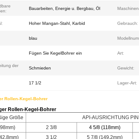
dbare
Bauarbeiten, Energie u. Bergbau, Öl
Maschinena
ien:
l:
Hoher Mangan-Stahl, Karbid
Gebrauch:
blau
Modellnum
Fügen Sie KegelBohrer ein
Art:
eitung der
Schmieden
Gewicht:
17 1/2
Lager-Art:
er Rollen-Kegel-Bohrer
ger Rollen-Kegel-Bohrer
ige Größe
API-AUSRICHTUNG PIN
 (98mm)
2 3/8
4 5/8 (118mm)
142.8mm)
3 1/2
5 7/8 (149.2mm)