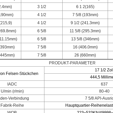
2.4mm)
3 1/2
6 1 2(165)
(190mm)
4 1/2
7 5/8 (193mm)
(215,9)
4 1/2
9 1/2 (241.3mm)
(269.8mm)
6 5/8
11 5/8 (295.3mm)
311.15mm)
6 5/8
13 5/8 (346mm)
 (393mm)
7 5/8
16 (406.0mm)
 (445mm)
7 5/8
26 (660mm)
PRODUKT-PARAMETER
17 1/2 Zol
on Felsen-Stückchen
444,5 Millim
IADC
637
U/min (r/min)
80-40
den-Verbindung
7 5/8 API-Ausri
Fabrik-Reihe
Hauptquartier-Reihenelast
WOB
223~533KN/49998~