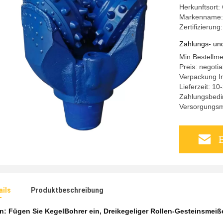
Herkunftsort
Markenname
Zertifizierung
Zahlungs- un
Min Bestellme
Preis: negotia
Verpackung I
Lieferzeit: 1
Zahlungsbedin
Versorgungsma
B
ails
Produktbeschreibung
en:
Fügen Sie KegelBohrer ein
,
Dreikegeliger Rollen-Gesteinsmeiß