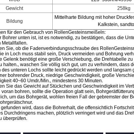
Gewicht
258kg
Mittelharte Bildung mit hoher Druckfes
Bildung
Kalkstein, sandto
n für den Gebrauch von RollenGesteinsmeißeln:
r Bohrer unten ist, ist es notwendig, zu bestätigen, dass die Un
Metallfallen.
n Sie, ob die Fadenverbindungsschraube des RollenGesteinsmeißel
ie in Loch muss stabil sein, Druck vermeiden und Bohrung verh
te Gelenk benötigt eine große Verschiebung, die Drehtabelle zu
u halten., waschen Sie völlig sich gut, um zu verhindern, dass 
 des unteren Lochs sollte leicht gedrückt werden und langsam 
leiner bohrender Druck, niedrige Geschwindigkeit, große Versch
gkeit 40~60 Umdr./Min., mindestens 30 Minuten.
n Sie das Gewicht auf Stückchen und Geschwindigkeit im Verbi
oran bohren, sollte die Operation glatt sein, Bohrgerätfütterung 
lich, um das Bohrgerät, wohlen freien Fall der gebremster der
Bohrgerätschnur.
gefunden wird, dass die Bohrerhalt, die offensichtlich Fortsch
es Durchdringens machen, plötzlich verringert wird und das Dr
u überprüfen.