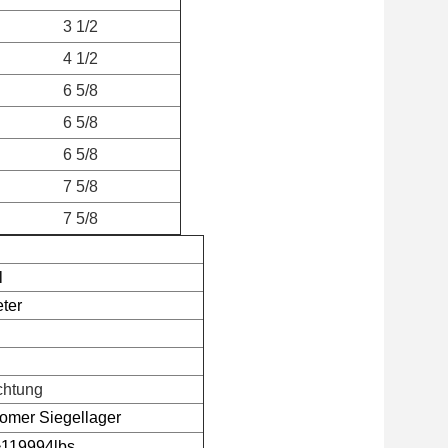
3 1/2
4 1/2
6 5/8
6 5/8
6 5/8
7 5/8
7 5/8
l
eter
chtung
omer Siegellager
119994lbs