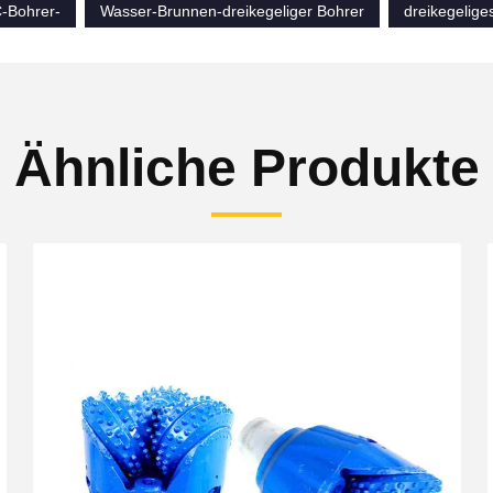
C-Bohrer-
Wasser-Brunnen-dreikegeliger Bohrer
dreikegelige
Ähnliche Produkte