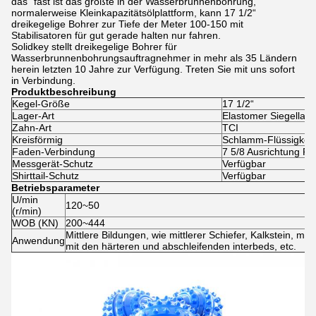
das“ fast ist das größte in der Wasserbrunnenbohrung,
normalerweise Kleinkapazitätsölplattform, kann 17 1/2“
dreikegelige Bohrer zur Tiefe der Meter 100-150 mit
Stabilisatoren für gut gerade halten nur fahren.
Solidkey stellt dreikegelige Bohrer für
Wasserbrunnenbohrungsauftragnehmer in mehr als 35 Ländern
herein letzten 10 Jahre zur Verfügung. Treten Sie mit uns sofort
in Verbindung.
Produktbeschreibung
Kegel-Größe
17 1/2“
Lager-Art
Elastomer Siegellage
Zahn-Art
TCI
Kreisförmig
Schlamm-Flüssigkeit
Faden-Verbindung
7 5/8 Ausrichtung Pi
Messgerät-Schutz
Verfügbar
Shirttail-Schutz
Verfügbar
Betriebsparameter
U/min
120~50
(r/min)
WOB (KN)
200~444
Mittlere Bildungen, wie mittlerer Schiefer, Kalkstein, mitt
Anwendung
mit den härteren und abschleifenden interbeds, etc.