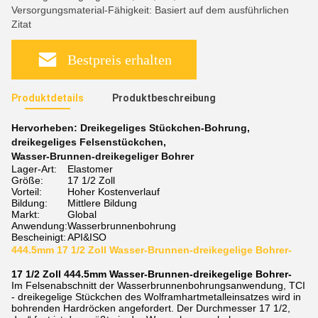
Versorgungsmaterial-Fähigkeit: Basiert auf dem ausführlichen
Zitat
Bestpreis erhalten
Produktdetails
Produktbeschreibung
Hervorheben:
Dreikegeliges Stückchen-Bohrung
,
dreikegeliges Felsenstückchen
,
Wasser-Brunnen-dreikegeliger Bohrer
Lager-Art:
Elastomer
Größe:
17 1/2 Zoll
Vorteil:
Hoher Kostenverlauf
Bildung:
Mittlere Bildung
Markt:
Global
Anwendung:
Wasserbrunnenbohrung
Bescheinigt:
API&ISO
444.5mm 17 1/2 Zoll Wasser-Brunnen-dreikegelige Bohrer-
17 1/2 Zoll 444.5mm Wasser-Brunnen-dreikegelige Bohrer-
Im Felsenabschnitt der Wasserbrunnenbohrungsanwendung, TCI
- dreikegelige Stückchen des Wolframhartmetalleinsatzes wird in
bohrenden Hardröcken angefordert. Der Durchmesser 17 1/2,