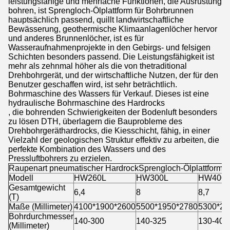
leistungsfähige und mehrfache Funktionen, die Ausrüstung
bohren, ist Sprengloch-Ölplattform für Bohrbrunnen
hauptsächlich passend, quillt landwirtschaftliche
Bewässerung, geothermische Klimaanlagenlöcher hervor
und anderes Brunnenlöcher, ist es für
Wasseraufnahmenprojekte in den Gebirgs- und felsigen
Schichten besonders passend. Die Leistungsfähigkeit ist
mehr als zehnmal höher als die von thetraditional
Drehbohrgerät, und der wirtschaftliche Nutzen, der für den
Benutzer geschaffen wird, ist sehr beträchtlich.
Bohrmaschine des Wassers für Verkauf. Dieses ist eine
hydraulische Bohrmaschine des Hardrocks
, die bohrenden Schwierigkeiten der Bodenluft besonders
zu lösen DTH, überlagern die Bauprobleme des
Drehbohrgeräthardrocks, die Kiesschicht, fähig, in einer
Vielzahl der geologischen Struktur effektiv zu arbeiten, die
perfekte Kombination des Wassers und des
Pressluftbohrers zu erzielen.
Raupenart pneumatischer HardrockSprengloch-Ölplattform 
Modell
HW260L
HW300L
HW400
Gesamtgewicht
6,4
8
8,7
(T)
Maße (Millimeter)
4100*1900*2600
5500*1950*2780
5300*20
Bohrdurchmesser
140-300
140-325
130-400
(Millimeter)