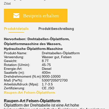
Zitat
Bestpreis erhalten
Produktdetails
Produktbeschreibung
Hervorheben:
Drehtabellen-Ölplattform
,
Ölplattformmaschine des Wassers
,
Hydraulische Ölplattform-Maschine
Produkt-Name:
Drehtabellen-Ölplattform
Verwendung:
Wasser gut, Felsen
Gewicht:
8.7T
Rotation (U/min):
45-75
Energie-Art:
Diesel
Saattiefe (m):
400m
Drehdrehmoment (N.m):
9000-10000
Maß (l*w*h):
5300*2050*2700
Arbeitsluftdruck (Mpa):
1.7-3.5
Zertifizierung:
CE ,ISO
Raupen-Art Felsen-Ölplattform
Raupen-Art Felsen-Ölplattform
Ölplattform der Drehtabelle ist eine Art hohe