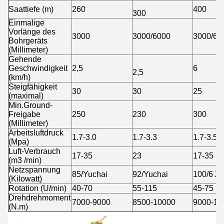
Saattiefe (m)
260
400
300
Einmalige
Vorlänge des
3000
3000/6000
3000/60
Bohrgeräts
(Millimeter)
Gehende
Geschwindigkeit
2,5
6
2,5
(km/h)
Steigfähigkeit
30
30
25
(maximal)
Min.Ground-
Freigabe
250
230
300
(Millimeter)
Arbeitsluftdruck
1.7-3.0
1.7-3.3
1.7-3.5
(Mpa)
Luft-Verbrauch
17-35
23
17-35
(m3 /min)
Netzspannung
85/Yuchai
92/Yuchai
100/6 Zy
(Kilowatt)
Rotation (U/min)
40-70
55-115
45-75
Drehdrehmoment
7000-9000
8500-10000
9000-10
(N.m)