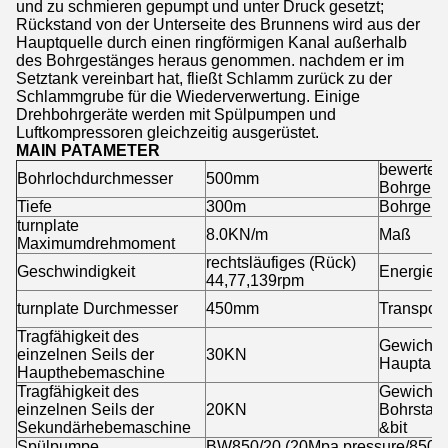
und zu schmieren gepumpt und unter Druck gesetzt;
Rückstand von der Unterseite des Brunnens wird aus der
Hauptquelle durch einen ringförmigen Kanal außerhalb
des Bohrgestänges heraus genommen. nachdem er im
Setztank vereinbart hat, fließt Schlamm zurück zu der
Schlammgrube für die Wiederverwertung. Einige
Drehbohrgeräte werden mit Spülpumpen und
Luftkompressoren gleichzeitig ausgerüstet.
MAIN PATAMETER
bewertete
Bohrlochdurchmesser
500mm
Bohrgerä
Tiefe
300m
Bohrgerä
turnplate
8.0KN/m
Maß
Maximumdrehmoment
rechtsläufiges (Rück)
Geschwindigkeit
Energie
44,77,139rpm
turnplate Durchmesser
450mm
Transport
Tragfähigkeit des
Gewicht 
einzelnen Seils der
30KN
Hauptanl
Haupthebemaschine
Tragfähigkeit des
Gewicht 
einzelnen Seils der
20KN
Bohrstan
Sekundärhebemaschine
&bit
Spülpumpe
BW850/20 (20Mpa pressure/850L/