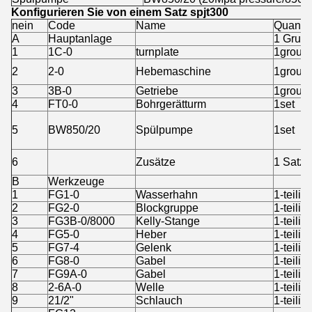
Konfigurieren Sie von einem Satz spjt300
nein
Code
Name
Quantit
A
Hauptanlage
1 Grup
1
1C-0
turnplate
1group
2
2-0
Hebemaschine
1group
3
3B-0
Getriebe
1group
4
FT0-0
Bohrgerätturm
1set
5
BW850/20
Spülpumpe
1set
6
Zusätze
1 Satz
B
Werkzeuge
1
FG1-0
Wasserhahn
1-teilig
2
FG2-0
Blockgruppe
1-teilig
3
FG3B-0/8000
Kelly-Stange
1-teilig
4
FG5-0
Heber
1-teilig
5
FG7-4
Gelenk
1-teilig
6
FG8-0
Gabel
1-teilig
7
FG9A-0
Gabel
1-teilig
8
2-6A-0
Welle
1-teilig
9
21/2"
Schlauch
1-teilig