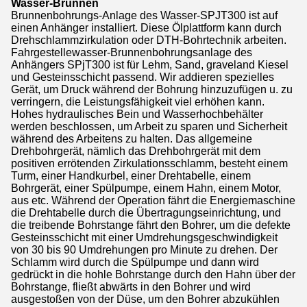
Wasser-Brunnen
Brunnenbohrungs-Anlage des Wasser-SPJT300 ist auf
einen Anhänger installiert. Diese Ölplattform kann durch
Drehschlammzirkulation oder DTH-Bohrtechnik arbeiten.
Fahrgestellewasser-Brunnenbohrungsanlage des
Anhängers SPjT300 ist für Lehm, Sand, graveland Kiesel
und Gesteinsschicht passend. Wir addieren spezielles
Gerät, um Druck während der Bohrung hinzuzufügen u. zu
verringern, die Leistungsfähigkeit viel erhöhen kann.
Hohes hydraulisches Bein und Wasserhochbehälter
werden beschlossen, um Arbeit zu sparen und Sicherheit
während des Arbeitens zu halten. Das allgemeine
Drehbohrgerät, nämlich das Drehbohrgerät mit dem
positiven errötenden Zirkulationsschlamm, besteht einem
Turm, einer Handkurbel, einer Drehtabelle, einem
Bohrgerät, einer Spülpumpe, einem Hahn, einem Motor,
aus etc. Während der Operation fährt die Energiemaschine
die Drehtabelle durch die Übertragungseinrichtung, und
die treibende Bohrstange fährt den Bohrer, um die defekte
Gesteinsschicht mit einer Umdrehungsgeschwindigkeit
von 30 bis 90 Umdrehungen pro Minute zu drehen. Der
Schlamm wird durch die Spülpumpe und dann wird
gedrückt in die hohle Bohrstange durch den Hahn über der
Bohrstange, fließt abwärts in den Bohrer und wird
ausgestoßen von der Düse, um den Bohrer abzukühlen