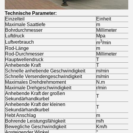
Technische Parameter:
Einzelteil
Einheit
S
Maximale Saattiefe
m
3
Bohrdurchmesser
Millimeter
1
Luftdruck
Mpa
1
3
Luftverbrauch
1
m
/min
Rod-Länge
m
3
Rod-Durchmesser
Millimeter
8
Hauptwellendruck
T
5
Anhebende Kraft
T
1
Schnelle anhebende Geschwindigkeit
m/min
1
Schnelle Versendengeschwindigkeit
m/min
2
Maximales Drehdrehmoment
N.m
5
Maximale Drehgeschwindigkeit
r/min
5
Anhebende Kraft der großen
T
-
Sekundärhandkurbel
Anhebende Kraft der kleinen
T
1
Sekundärhandkurbel
Hebt Anschlag
m
1
Bohrende Leistungsfähigkeit
m/h
1
Bewegliche Geschwindigkeit
Km/h
2
Ansteigender Winkel
°
2