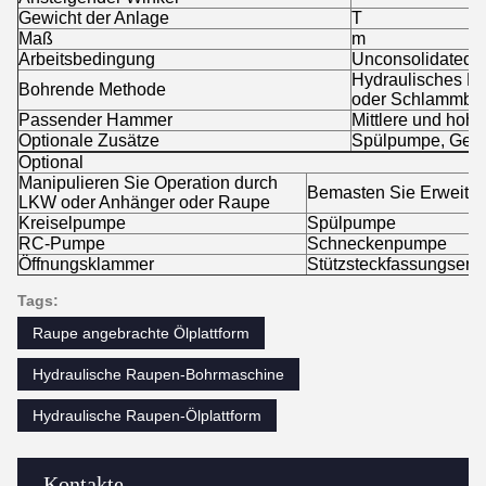
Gewicht der Anlage
T
8
Maß
m
6
Arbeitsbedingung
Unconsolidated B
Hydraulisches Dr
Bohrende Methode
oder Schlammbo
Passender Hammer
Mittlere und hohe
Optionale Zusätze
Spülpumpe, Gent
Optional
Manipulieren Sie Operation durch
Bemasten Sie Erweite
LKW oder Anhänger oder Raupe
Kreiselpumpe
Spülpumpe
RC-Pumpe
Schneckenpumpe
Öffnungsklammer
Stützsteckfassungserw
Tags:
Raupe angebrachte Ölplattform
Hydraulische Raupen-Bohrmaschine
Hydraulische Raupen-Ölplattform
Kontakte