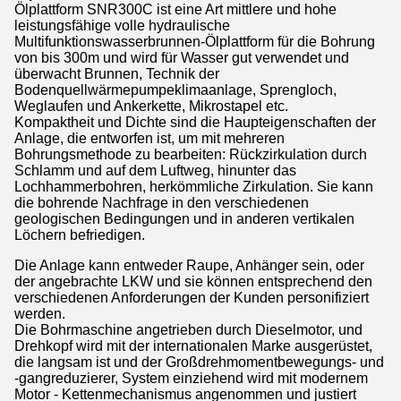
Ölplattform SNR300C ist eine Art mittlere und hohe
leistungsfähige volle hydraulische
Multifunktionswasserbrunnen-Ölplattform für die Bohrung
von bis 300m und wird für Wasser gut verwendet und
überwacht Brunnen, Technik der
Bodenquellwärmepumpeklimaanlage, Sprengloch,
Weglaufen und Ankerkette, Mikrostapel etc.
Kompaktheit und Dichte sind die Haupteigenschaften der
Anlage, die entworfen ist, um mit mehreren
Bohrungsmethode zu bearbeiten: Rückzirkulation durch
Schlamm und auf dem Luftweg, hinunter das
Lochhammerbohren, herkömmliche Zirkulation. Sie kann
die bohrende Nachfrage in den verschiedenen
geologischen Bedingungen und in anderen vertikalen
Löchern befriedigen.
Die Anlage kann entweder Raupe, Anhänger sein, oder
der angebrachte LKW und sie können entsprechend den
verschiedenen Anforderungen der Kunden personifiziert
werden.
Die Bohrmaschine angetrieben durch Dieselmotor, und
Drehkopf wird mit der internationalen Marke ausgerüstet,
die langsam ist und der Großdrehmomentbewegungs- und
-gangreduzierer, System einziehend wird mit modernem
Motor - Kettenmechanismus angenommen und justiert