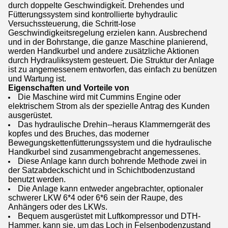
durch doppelte Geschwindigkeit. Drehendes und
Fütterungssystem sind kontrollierte byhydraulic
Versuchssteuerung, die Schritt-lose
Geschwindigkeitsregelung erzielen kann. Ausbrechend
und in der Bohrstange, die ganze Maschine planierend,
werden Handkurbel und andere zusätzliche Aktionen
durch Hydrauliksystem gesteuert. Die Struktur der Anlage
ist zu angemessenem entworfen, das einfach zu benützen
und Wartung ist.
Eigenschaften und Vorteile von
Die Maschine wird mit Cummins Engine oder
elektrischem Strom als der spezielle Antrag des Kunden
ausgerüstet.
Das hydraulische Drehin--heraus Klammerngerät des
kopfes und des Bruches, das moderner
Bewegungskettenfütterungssystem und die hydraulische
Handkurbel sind zusammengebracht angemessenes.
Diese Anlage kann durch bohrende Methode zwei in
der Satzabdeckschicht und in Schichtbodenzustand
benutzt werden.
Die Anlage kann entweder angebrachter, optionaler
schwerer LKW 6*4 oder 6*6 sein der Raupe, des
Anhängers oder des LKWs.
Bequem ausgerüstet mit Luftkompressor und DTH-
Hammer, kann sie, um das Loch in Felsenbodenzustand