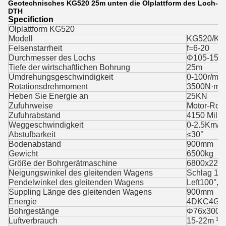
Geotechnisches KG520 25m unten die Ölplattform des Loch-
DTH
Specifiction
Ölplattform KG520
Modell
KG520/KG
Felsenstarrheit
f=6-20
Durchmesser des Lochs
Φ105-15
Tiefe der wirtschaftlichen Bohrung
25m
Umdrehungsgeschwindigkeit
0-100r/min
Rotationsdrehmoment
3500N·m
Heben Sie Energie an
25KN
Zufuhrweise
Motor-Roll
Zufuhrabstand
4150 Milli
Weggeschwindigkeit
0-2.5Km/h
Abstufbarkeit
≤30°
Bodenabstand
900mm
Gewicht
6500kg
Größe der Bohrgerätmaschine
6800x220
Neigungswinkel des gleitenden Wagens
Schlag 135
Pendelwinkel des gleitenden Wagens
Left100°, 
Suppling Länge des gleitenden Wagens
900mm
Energie
4DKC4G3-1
Bohrgestänge
Φ76x3000
Luftverbrauch
15-22m ³ /