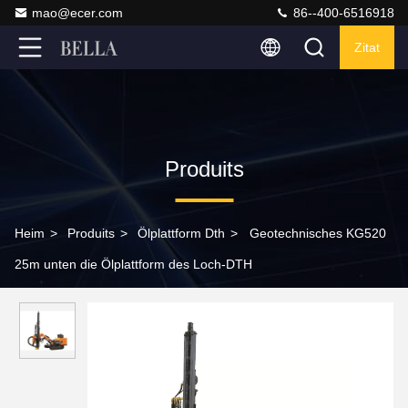
mao@ecer.com
86--400-6516918
Zitat
Produits
Heim
>
Produits
>
Ölplattform Dth
>
Geotechnisches KG520
25m unten die Ölplattform des Loch-DTH