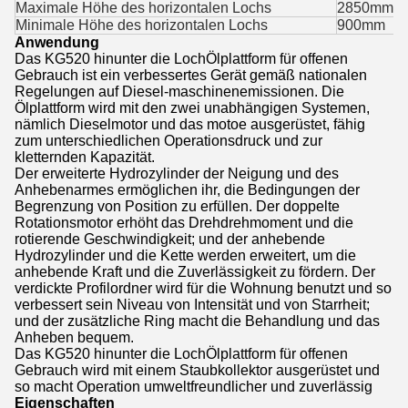
Maximale Höhe des horizontalen Lochs
2850mm
Minimale Höhe des horizontalen Lochs
900mm
Anwendung
Das KG520 hinunter die LochÖlplattform für offenen
Gebrauch ist ein verbessertes Gerät gemäß nationalen
Regelungen auf Diesel-maschinenemissionen. Die
Ölplattform wird mit den zwei unabhängigen Systemen,
nämlich Dieselmotor und das motoe ausgerüstet, fähig
zum unterschiedlichen Operationsdruck und zur
kletternden Kapazität.
Der erweiterte Hydrozylinder der Neigung und des
Anhebenarmes ermöglichen ihr, die Bedingungen der
Begrenzung von Position zu erfüllen. Der doppelte
Rotationsmotor erhöht das Drehdrehmoment und die
rotierende Geschwindigkeit; und der anhebende
Hydrozylinder und die Kette werden erweitert, um die
anhebende Kraft und die Zuverlässigkeit zu fördern. Der
verdickte Profilordner wird für die Wohnung benutzt und so
verbessert sein Niveau von Intensität und von Starrheit;
und der zusätzliche Ring macht die Behandlung und das
Anheben bequem.
Das KG520 hinunter die LochÖlplattform für offenen
Gebrauch wird mit einem Staubkollektor ausgerüstet und
so macht Operation umweltfreundlicher und zuverlässig
Eigenschaften