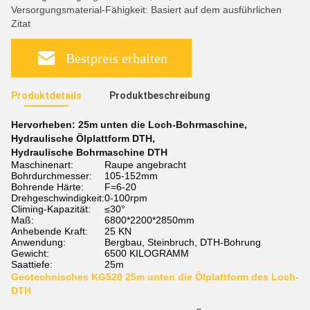
Versorgungsmaterial-Fähigkeit: Basiert auf dem ausführlichen
Zitat
Bestpreis erhalten
Produktdetails
Produktbeschreibung
Hervorheben:
25m unten die Loch-Bohrmaschine
,
Hydraulische Ölplattform DTH
,
Hydraulische Bohrmaschine DTH
Maschinenart:
Raupe angebracht
Bohrdurchmesser:
105-152mm
Bohrende Härte:
F=6-20
Drehgeschwindigkeit:
0-100rpm
Climing-Kapazität:
≤30°
Maß:
6800*2200*2850mm
Anhebende Kraft:
25 KN
Anwendung:
Bergbau, Steinbruch, DTH-Bohrung
Gewicht:
6500 KILOGRAMM
Saattiefe:
25m
Geotechnisches KG520 25m unten die Ölplattform des Loch-
DTH