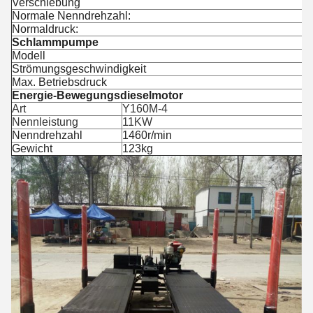
Verschiebung
Normale Nenndrehzahl:
Normaldruck:
Schlammpumpe
Modell
Strömungsgeschwindigkeit
Max. Betriebsdruck
Energie-Bewegungsdieselmotor
Art
Y160M-4
Nennleistung
11KW
Nenndrehzahl
1460r/min
Gewicht
123kg