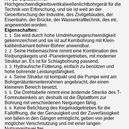
Hochgeschwindigkeitsvertikalwellenlichtbohrgerät für die
Technik von Erforschung, und sie ist weit an der
Geoerforschung der Industrie, des Zivilgebäudes, der
Eisenbahn, der Brücke, der Wasserkrafttechnik, des etc.
angewendet worden.
Eigenschaften:
Sie wird durch hohe Umdrehungsgeschwindigkeit
1.
gekennzeichnet und sie ist auf Kernbohrung mit Klein-
kaliberdiamant-bohrer-Bohrer anwendbar.
Seine Hebemaschine nimmt eine Kombination des
2.
Reibungskegels und -Planetengetriebes, mit moderner
Struktur an. Es ist für Schlagbohrung passend.
Hydraulische Fütterung, einfach zu benützen und
3.
hohe bohrende Leistungsfähigkeit.
Seine Struktur ist kompakt und die Pumpe wird am
4.
Bohrgerätunterseitenrahmen angebracht, der einen
kleineren Bereich besetzt.
Die Drehtabelle nimmt eine ändernde Strecke des T-
5.
Formnutwinkels an; deshalb ist die Ölplattform zur
Bohrung mit verschiedenen Neigungen fähig.
Keine Belichtung des Kegelradgetriebes für die
6.
Fallöffnung, die der Genauigkeit und der Zuverlässigkeit
von fallen-in den Gängen ermöglicht, geben von jeder
möglicher Verschmutzung und mit einer langen
Nutzungsdauer frei.